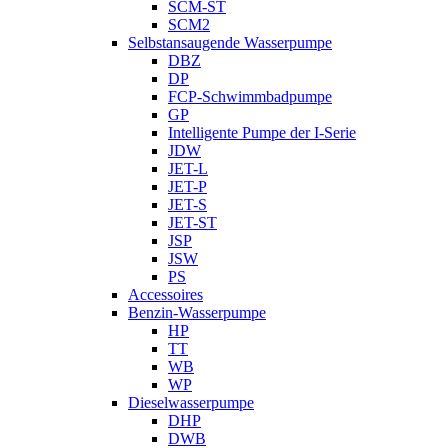
SCM-ST
SCM2
Selbstansaugende Wasserpumpe
DBZ
DP
FCP-Schwimmbadpumpe
GP
Intelligente Pumpe der I-Serie
JDW
JET-L
JET-P
JET-S
JET-ST
JSP
JSW
PS
Accessoires
Benzin-Wasserpumpe
HP
TT
WB
WP
Dieselwasserpumpe
DHP
DWB