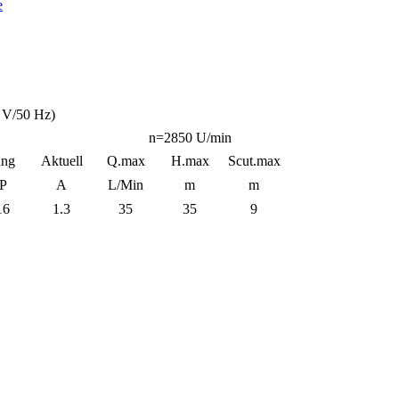
 V/50 Hz)
n=2850 U/min
ung
Aktuell
Q.max
H.max
Scut.max
P
A
L/Min
m
m
16
1.3
35
35
9