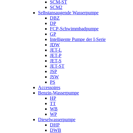
SCM-ST
SCM2
Selbstansaugende Wasserpumpe
DBZ
DP
FCP-Schwimmbadpumpe
GP
Intelligente Pumpe der I-Serie
JDW
JET-L
JET-P
JET-S
JET-ST
JSP
JSW
PS
Accessoires
Benzin-Wasserpumpe
HP
TT
WB
WP
Dieselwasserpumpe
DHP
DWB