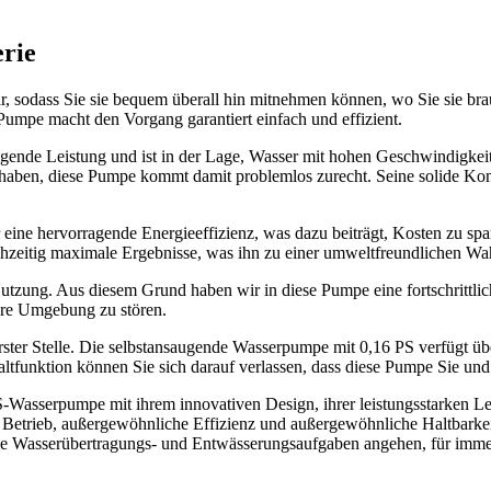
rie
, sodass Sie sie bequem überall hin mitnehmen können, wo Sie sie brau
umpe macht den Vorgang garantiert einfach und effizient.
agende Leistung und ist in der Lage, Wasser mit hohen Geschwindigkeit
 haben, diese Pumpe kommt damit problemlos zurecht. Seine solide Kons
eine hervorragende Energieeffizienz, was dazu beiträgt, Kosten zu sp
hzeitig maximale Ergebnisse, was ihn zu einer umweltfreundlichen Wahl 
utzung. Aus diesem Grund haben wir in diese Pumpe eine fortschrittlic
Ihre Umgebung zu stören.
ster Stelle. Die selbstansaugende Wasserpumpe mit 0,16 PS verfügt übe
tfunktion können Sie sich darauf verlassen, dass diese Pumpe Sie und
-Wasserpumpe mit ihrem innovativen Design, ihrer leistungsstarken Lei
 Betrieb, außergewöhnliche Effizienz und außergewöhnliche Haltbarkei
Sie Wasserübertragungs- und Entwässerungsaufgaben angehen, für imme