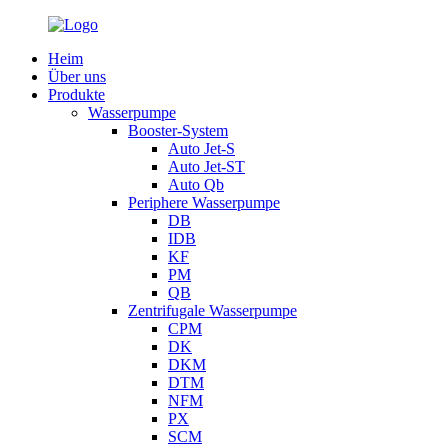
Heim
Über uns
Produkte
Wasserpumpe
Booster-System
Auto Jet-S
Auto Jet-ST
Auto Qb
Periphere Wasserpumpe
DB
IDB
KF
PM
QB
Zentrifugale Wasserpumpe
CPM
DK
DKM
DTM
NFM
PX
SCM