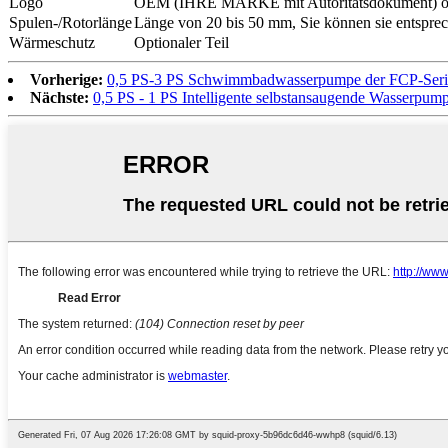
Logo
OEM (IHRE MARKE mit Autoritätsdokument) od
Spulen-/Rotorlänge
Länge von 20 bis 50 mm, Sie können sie entspre
Wärmeschutz
Optionaler Teil
Vorherige:
0,5 PS-3 PS Schwimmbadwasserpumpe der FCP-Seri
Nächste:
0,5 PS - 1 PS Intelligente selbstansaugende Wasserpump